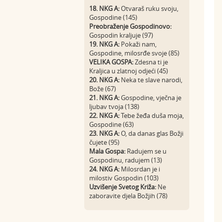
18. NKG A:
Otvaraš ruku svoju,
Gospodine (145)
Preobraženje Gospodinovo:
Gospodin kraljuje (97)
19. NKG A:
Pokaži nam,
Gospodine, milosrđe svoje (85)
VELIKA GOSPA:
Zdesna ti je
Kraljica u zlatnoj odjeći (45)
20. NKG A:
Neka te slave narodi,
Bože (67)
21. NKG A:
Gospodine, vječna je
ljubav tvoja (138)
22. NKG A:
Tebe žeđa duša moja,
Gospodine (63)
23. NKG A:
O, da danas glas Božji
čujete (95)
Mala Gospa:
Radujem se u
Gospodinu, radujem (13)
24. NKG A:
Milosrdan je i
milostiv Gospodin (103)
Uzvišenje Svetog Križa:
Ne
zaboravite djela Božjih (78)