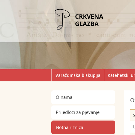
Varaždinska biskupija
Katehetski u
O nama
O
Prijedlozi za pjevanje
S
Notna riznica
L