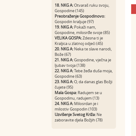
18. NKG A:
Otvaraš ruku svoju,
Gospodine (145)
Preobraženje Gospodinovo:
Gospodin kraljuje (97)
19. NKG A:
Pokaži nam,
Gospodine, milosrđe svoje (85)
VELIKA GOSPA:
Zdesna ti je
Kraljica u zlatnoj odjeći (45)
20. NKG A:
Neka te slave narodi,
Bože (67)
21. NKG A:
Gospodine, vječna je
ljubav tvoja (138)
22. NKG A:
Tebe žeđa duša moja,
Gospodine (63)
23. NKG A:
O, da danas glas Božji
čujete (95)
Mala Gospa:
Radujem se u
Gospodinu, radujem (13)
24. NKG A:
Milosrdan je i
milostiv Gospodin (103)
Uzvišenje Svetog Križa:
Ne
zaboravite djela Božjih (78)