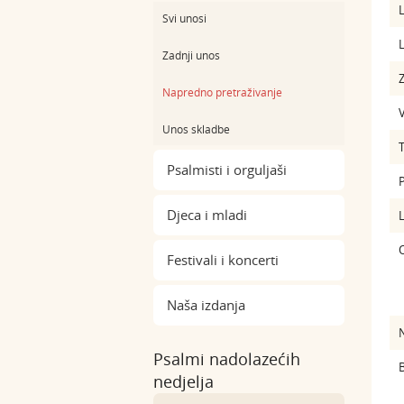
L
Svi unosi
L
Zadnji unos
Z
Napredno pretraživanje
Unos skladbe
Psalmisti i orguljaši
Djeca i mladi
Festivali i koncerti
Naša izdanja
Psalmi nadolazećih
B
nedjelja