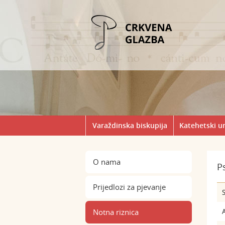
Varaždinska biskupija
Katehetski u
O nama
Ps
Prijedlozi za pjevanje
S
Notna riznica