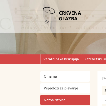
Varaždinska biskupija
Katehetski u
O nama
P
Prijedlozi za pjevanje
S
Notna riznica
L