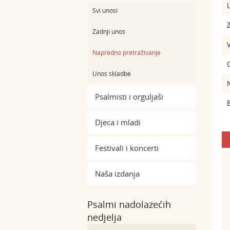
L
Svi unosi
Z
Zadnji unos
Napredno pretraživanje
Unos skladbe
Psalmisti i orguljaši
B
Djeca i mladi
Festivali i koncerti
Naša izdanja
Psalmi nadolazećih
nedjelja