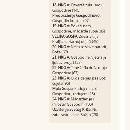
18. NKG A:
Otvaraš ruku svoju,
Gospodine (145)
Preobraženje Gospodinovo:
Gospodin kraljuje (97)
19. NKG A:
Pokaži nam,
Gospodine, milosrđe svoje (85)
VELIKA GOSPA:
Zdesna ti je
Kraljica u zlatnoj odjeći (45)
20. NKG A:
Neka te slave narodi,
Bože (67)
21. NKG A:
Gospodine, vječna je
ljubav tvoja (138)
22. NKG A:
Tebe žeđa duša moja,
Gospodine (63)
23. NKG A:
O, da danas glas Božji
čujete (95)
Mala Gospa:
Radujem se u
Gospodinu, radujem (13)
24. NKG A:
Milosrdan je i
milostiv Gospodin (103)
Uzvišenje Svetog Križa:
Ne
zaboravite djela Božjih (78)