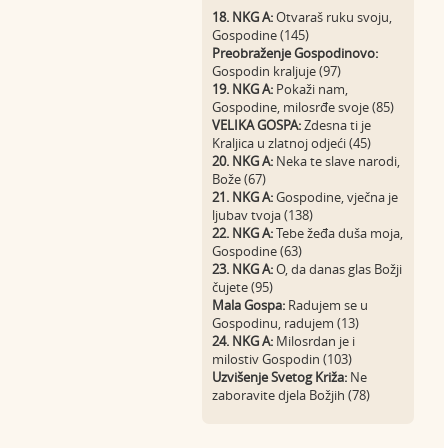
18. NKG A:
Otvaraš ruku svoju,
Gospodine (145)
Preobraženje Gospodinovo:
Gospodin kraljuje (97)
19. NKG A:
Pokaži nam,
Gospodine, milosrđe svoje (85)
VELIKA GOSPA:
Zdesna ti je
Kraljica u zlatnoj odjeći (45)
20. NKG A:
Neka te slave narodi,
Bože (67)
21. NKG A:
Gospodine, vječna je
ljubav tvoja (138)
22. NKG A:
Tebe žeđa duša moja,
Gospodine (63)
23. NKG A:
O, da danas glas Božji
čujete (95)
Mala Gospa:
Radujem se u
Gospodinu, radujem (13)
24. NKG A:
Milosrdan je i
milostiv Gospodin (103)
Uzvišenje Svetog Križa:
Ne
zaboravite djela Božjih (78)