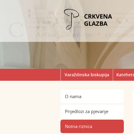
Varaždinska biskupija
Katehets
O nama
Prijedlozi za pjevanje
Notna riznica