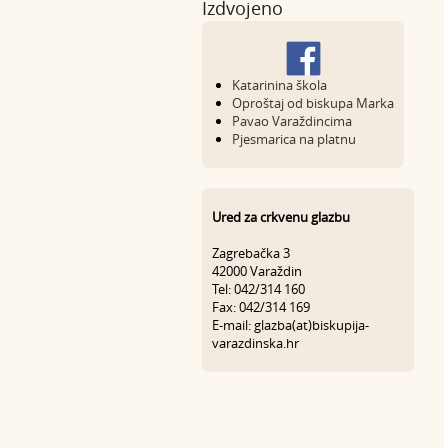
Izdvojeno
Katarinina škola
Oproštaj od biskupa Marka
Pavao Varaždincima
Pjesmarica na platnu
Ured za crkvenu glazbu
Zagrebačka 3
42000 Varaždin
Tel: 042/314 160
Fax: 042/314 169
E-mail: glazba(at)biskupija-
varazdinska.hr