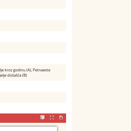
je kroz godinu (A), Petnaeste
jelje došašća (B)