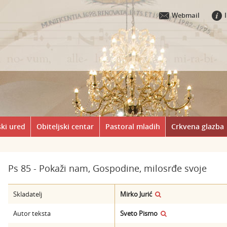
Webmail
ki ured
Obiteljski centar
Pastoral mladih
Crkvena glazba
Ps 85 - Pokaži nam, Gospodine, milosrđe svoje
Skladatelj
Mirko Jurić
Autor teksta
Sveto Pismo