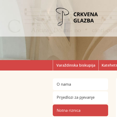
Varaždinska biskupija
Katehets
O nama
Prijedlozi za pjevanje
Notna riznica