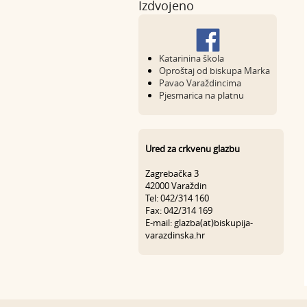
Izdvojeno
Katarinina škola
Oproštaj od biskupa Marka
Pavao Varaždincima
Pjesmarica na platnu
Ured za crkvenu glazbu
Zagrebačka 3
42000 Varaždin
Tel: 042/314 160
Fax: 042/314 169
E-mail: glazba(at)biskupija-
varazdinska.hr