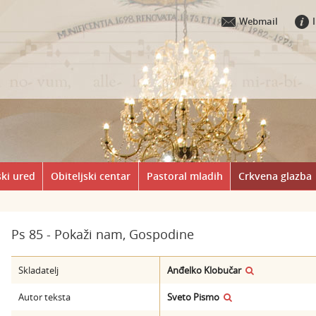
Webmail
ki ured
Obiteljski centar
Pastoral mladih
Crkvena glazba
Ps 85 - Pokaži nam, Gospodine
Skladatelj
Anđelko Klobučar
Autor teksta
Sveto Pismo