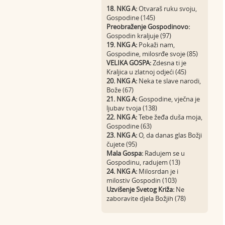
18. NKG A:
Otvaraš ruku svoju,
Gospodine (145)
Preobraženje Gospodinovo:
Gospodin kraljuje (97)
19. NKG A:
Pokaži nam,
Gospodine, milosrđe svoje (85)
VELIKA GOSPA:
Zdesna ti je
Kraljica u zlatnoj odjeći (45)
20. NKG A:
Neka te slave narodi,
Bože (67)
21. NKG A:
Gospodine, vječna je
ljubav tvoja (138)
22. NKG A:
Tebe žeđa duša moja,
Gospodine (63)
23. NKG A:
O, da danas glas Božji
čujete (95)
Mala Gospa:
Radujem se u
Gospodinu, radujem (13)
24. NKG A:
Milosrdan je i
milostiv Gospodin (103)
Uzvišenje Svetog Križa:
Ne
zaboravite djela Božjih (78)