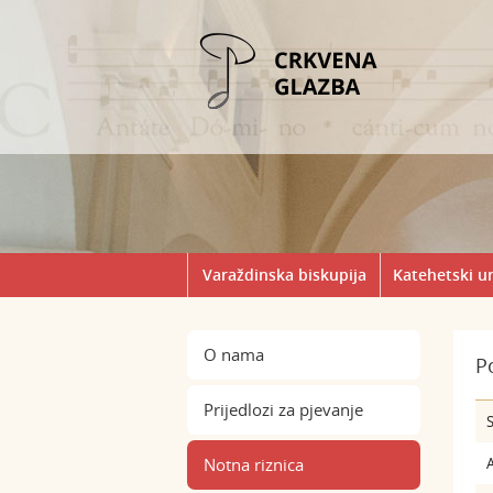
Varaždinska biskupija
Katehetski u
O nama
P
Prijedlozi za pjevanje
S
Notna riznica