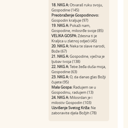
18. NKG A:
Otvaraš ruku svoju,
Gospodine (145)
Preobraženje Gospodinovo:
Gospodin kraljuje (97)
19. NKG A:
Pokaži nam,
Gospodine, milosrđe svoje (85)
VELIKA GOSPA:
Zdesna ti je
Kraljica u zlatnoj odjeći (45)
20. NKG A:
Neka te slave narodi,
Bože (67)
21. NKG A:
Gospodine, vječna je
ljubav tvoja (138)
22. NKG A:
Tebe žeđa duša moja,
Gospodine (63)
23. NKG A:
O, da danas glas Božji
čujete (95)
Mala Gospa:
Radujem se u
Gospodinu, radujem (13)
24. NKG A:
Milosrdan je i
milostiv Gospodin (103)
Uzvišenje Svetog Križa:
Ne
zaboravite djela Božjih (78)