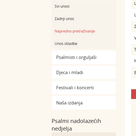
L
Svi unosi
L
Zadnji unos
Z
Napredno pretraživanje
Unos skladbe
Psalmisti i orguljaši
Djeca i mladi
B
Festivali i koncerti
Naša izdanja
Psalmi nadolazećih
nedjelja