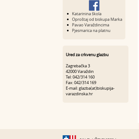
Katarinina škola
Oproštaj od biskupa Marka
Pavao Varaždincima
Pjesmarica na platnu
Ured za crkvenu glazbu
Zagrebačka 3
42000 Varaždin
Tel: 042/314 160
Fax: 042/314 169
E-mail: glazba(at)biskupija-
varazdinska.hr