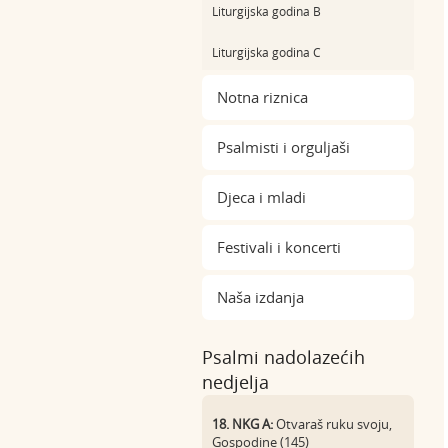
Liturgijska godina B
Liturgijska godina C
Notna riznica
Psalmisti i orguljaši
Djeca i mladi
Festivali i koncerti
Naša izdanja
Psalmi nadolazećih
nedjelja
18. NKG A:
Otvaraš ruku svoju,
Gospodine (145)