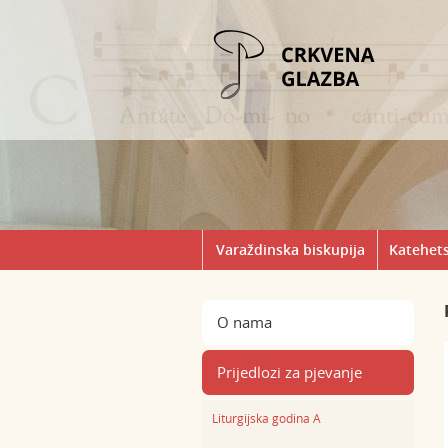
Varaždinska biskupija
Katehets
O nama
Prijedlozi za pjevanje
Liturgijska godina A