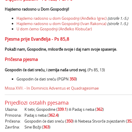
Hajdemo radosno u Dom Gospodnji!​
Hajdemo radosno u dom Gospodnji (Anđelko Igrec)
(strofe 1.-5.)
Hajdemo radosno u dom Gospodnji (Ivan Rakonca)
(strofe 1.-5.)
U dom ćemo Gospodnji (Anđelko Klobučar)
Pjesma prije Evanđelja - Ps 85,8
Pokaži nam, Gospodine, milosrđe svoje i daj nam svoje spasenje.
Pričesna pjesma
Gospodin će dati sreću, i zemlja naša urod svoj.
(Ps 85, 13)
Gospodin će dati sreću (PGPN
350
)
Missa XVII. - In Dominicis Adventus et Quadragesimae​
Prijedlozi ostalih pjesama
Ulazna:
K tebi, Gospodine (
339.1
) ili Padaj s neba (
362
)
Prinosna:
Padaj s neba (
362.4
)
Pričesna:
Gospodin će dati sreću (
350
) ili Nebesa Stvorče zvjezdanih (
35
Završna:
Sine Božji (
363
)