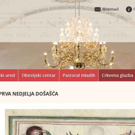
Webmail
ki ured
Obiteljski centar
Pastoral mladih
Crkvena glazba
PRVA NEDJELJA DOŠAŠĆA