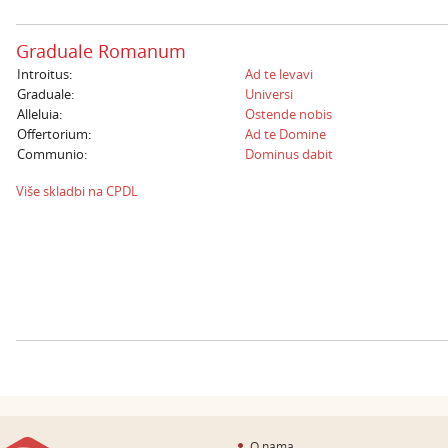
Graduale Romanum
Introitus:
Ad te levavi
Graduale:
Universi
Alleluia:
Ostende nobis
Offertorium:
Ad te Domine
Communio:
Dominus dabit
Više skladbi na CPDL
O nama