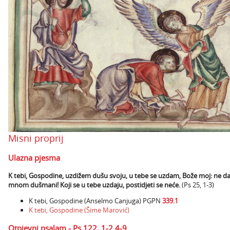
Misni proprij
Ulazna pjesma
K tebi, Gospodine, uzdižem dušu svoju, u tebe se uzdam, Bože moj: ne daj
mnom dušmani! Koji se u tebe uzdaju, postidjeti se neće.
(Ps 25, 1-3)
K tebi, Gospodine (Anselmo Canjuga) PGPN
339.1
K tebi, Gospodine (Šime Marović)
Otpjevni psalam - Ps 122, 1-2.4-9