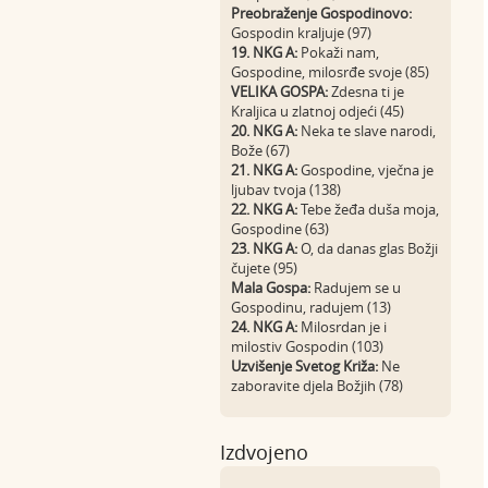
Preobraženje Gospodinovo:
Gospodin kraljuje (97)
19. NKG A:
Pokaži nam,
Gospodine, milosrđe svoje (85)
VELIKA GOSPA:
Zdesna ti je
Kraljica u zlatnoj odjeći (45)
20. NKG A:
Neka te slave narodi,
Bože (67)
21. NKG A:
Gospodine, vječna je
ljubav tvoja (138)
22. NKG A:
Tebe žeđa duša moja,
Gospodine (63)
23. NKG A:
O, da danas glas Božji
čujete (95)
Mala Gospa:
Radujem se u
Gospodinu, radujem (13)
24. NKG A:
Milosrdan je i
milostiv Gospodin (103)
Uzvišenje Svetog Križa:
Ne
zaboravite djela Božjih (78)
Izdvojeno