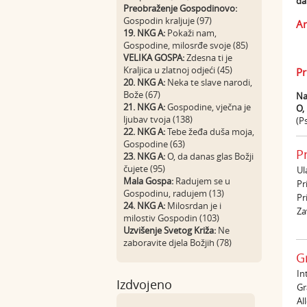
da
Preobraženje Gospodinovo:
Gospodin kraljuje (97)
An
19. NKG A:
Pokaži nam,
Gospodine, milosrđe svoje (85)
VELIKA GOSPA:
Zdesna ti je
Kraljica u zlatnoj odjeći (45)
Pr
20. NKG A:
Neka te slave narodi,
Bože (67)
Na
21. NKG A:
Gospodine, vječna je
O,
ljubav tvoja (138)
(P
22. NKG A:
Tebe žeđa duša moja,
Gospodine (63)
P
23. NKG A:
O, da danas glas Božji
čujete (95)
Ul
Mala Gospa:
Radujem se u
Pr
Gospodinu, radujem (13)
Pr
24. NKG A:
Milosrdan je i
Za
milostiv Gospodin (103)
Uzvišenje Svetog Križa:
Ne
zaboravite djela Božjih (78)
G
In
Izdvojeno
Gr
All