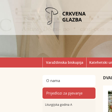
Varaždinska biskupija
Katehetski u
DVA
O nama
Prijedlozi za pjevanje
Liturgijska godina A