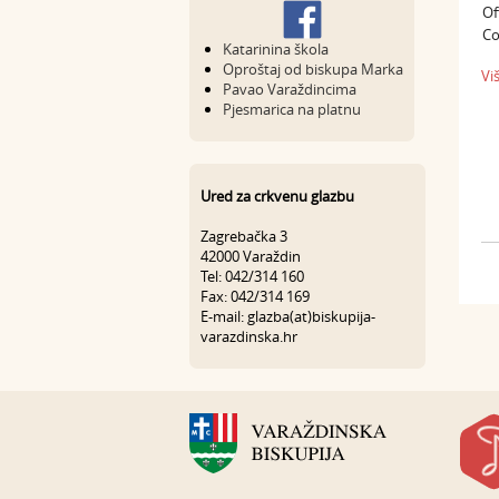
Of
C
Katarinina škola
Oproštaj od biskupa Marka
Vi
Pavao Varaždincima
Pjesmarica na platnu
Ured za crkvenu glazbu
Zagrebačka 3
42000 Varaždin
Tel: 042/314 160
Fax: 042/314 169
E-mail: glazba(at)biskupija-
varazdinska.hr