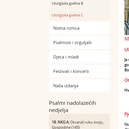
Liturgijska godina B
Liturgijska godina C
Notna riznica
M
Psalmisti i orguljaši
Ul
Djeca i mladi
Ja
go
Bo
Festivali i koncerti
Ot
Naša izdanja
Hv
Psalmi nadolazećih
nedjelja
Pj
18. NKG A:
Otvaraš ruku svoju,
Is
Gospodine (145)