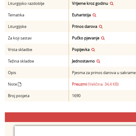
Liturgijsko razdoblje
Vrijeme kroz godinu
Tematika
Euharistija
Liturgijske
Prinos darova
Za koji sastav
Pučko pjevanje
Vrsta skladbe
Popijevka
Težina skladbe
Jednostavno
Opis
Pjesma za prinos darova u sakramen
Note
Preuzmi
(Veličina: 34,4 KB)
Broj posjeta
1690