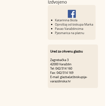
Izdvojeno
Katarinina škola
Oproštaj od biskupa Marka
Pavao Varaždincima
Pjesmarica na platnu
Ured za crkvenu glazbu
Zagrebačka 3
42000 Varaždin
Tel: 042/314 160
Fax: 042/314 169
E-mail: glazba(at)biskupija-
varazdinska.hr