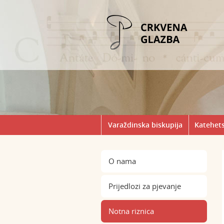
Varaždinska biskupija
Katehets
O nama
Prijedlozi za pjevanje
Notna riznica