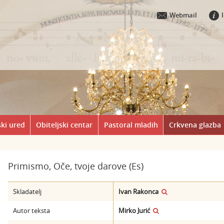
Webmail
ki ured
Obiteljski centar
Pastoral mladih
Crkvena glazba
Primismo, Oče, tvoje darove (Es)
Skladatelj
Ivan Rakonca
Autor teksta
Mirko Jurić