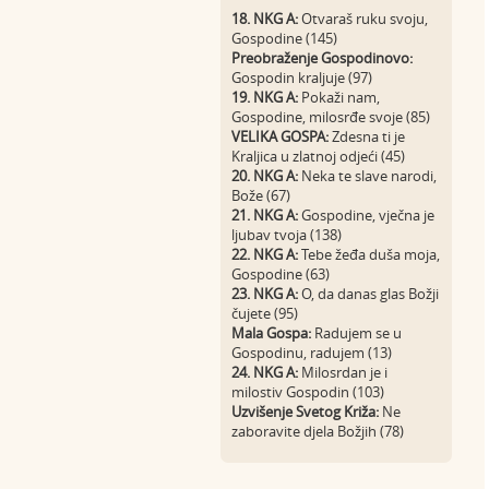
18. NKG A:
Otvaraš ruku svoju,
Gospodine (145)
Preobraženje Gospodinovo:
Gospodin kraljuje (97)
19. NKG A:
Pokaži nam,
Gospodine, milosrđe svoje (85)
VELIKA GOSPA:
Zdesna ti je
Kraljica u zlatnoj odjeći (45)
20. NKG A:
Neka te slave narodi,
Bože (67)
21. NKG A:
Gospodine, vječna je
ljubav tvoja (138)
22. NKG A:
Tebe žeđa duša moja,
Gospodine (63)
23. NKG A:
O, da danas glas Božji
čujete (95)
Mala Gospa:
Radujem se u
Gospodinu, radujem (13)
24. NKG A:
Milosrdan je i
milostiv Gospodin (103)
Uzvišenje Svetog Križa:
Ne
zaboravite djela Božjih (78)