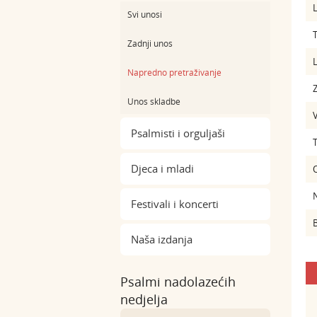
L
Svi unosi
Zadnji unos
L
Napredno pretraživanje
Z
Unos skladbe
Psalmisti i orguljaši
Djeca i mladi
Festivali i koncerti
B
Naša izdanja
Psalmi nadolazećih
nedjelja