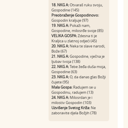
18. NKG A:
Otvaraš ruku svoju,
Gospodine (145)
Preobraženje Gospodinovo:
Gospodin kraljuje (97)
19. NKG A:
Pokaži nam,
Gospodine, milosrđe svoje (85)
VELIKA GOSPA:
Zdesna ti je
Kraljica u zlatnoj odjeći (45)
20. NKG A:
Neka te slave narodi,
Bože (67)
21. NKG A:
Gospodine, vječna je
ljubav tvoja (138)
22. NKG A:
Tebe žeđa duša moja,
Gospodine (63)
23. NKG A:
O, da danas glas Božji
čujete (95)
Mala Gospa:
Radujem se u
Gospodinu, radujem (13)
24. NKG A:
Milosrdan je i
milostiv Gospodin (103)
Uzvišenje Svetog Križa:
Ne
zaboravite djela Božjih (78)