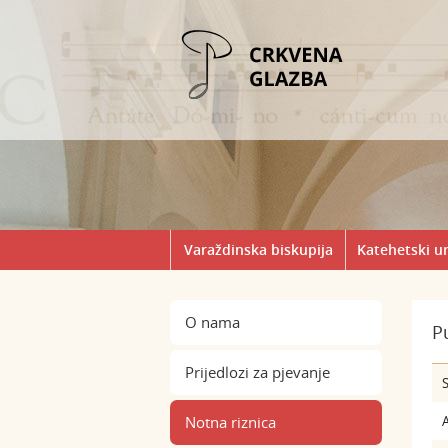
Varaždinska biskupija
Katehetski u
O nama
P
Prijedlozi za pjevanje
S
Notna riznica