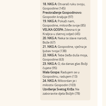
18. NKG A:
Otvaraš ruku svoju,
Gospodine (145)
Preobraženje Gospodinovo:
Gospodin kraljuje (97)
19. NKG A:
Pokaži nam,
Gospodine, milosrđe svoje (85)
VELIKA GOSPA:
Zdesna ti je
Kraljica u zlatnoj odjeći (45)
20. NKG A:
Neka te slave narodi,
Bože (67)
21. NKG A:
Gospodine, vječna je
ljubav tvoja (138)
22. NKG A:
Tebe žeđa duša moja,
Gospodine (63)
23. NKG A:
O, da danas glas Božji
čujete (95)
Mala Gospa:
Radujem se u
Gospodinu, radujem (13)
24. NKG A:
Milosrdan je i
milostiv Gospodin (103)
Uzvišenje Svetog Križa:
Ne
zaboravite djela Božjih (78)