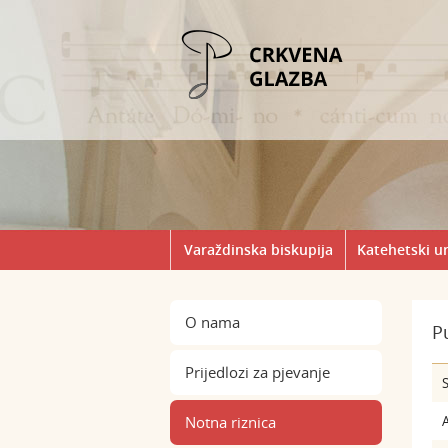
Varaždinska biskupija
Katehetski u
O nama
P
Prijedlozi za pjevanje
S
Notna riznica