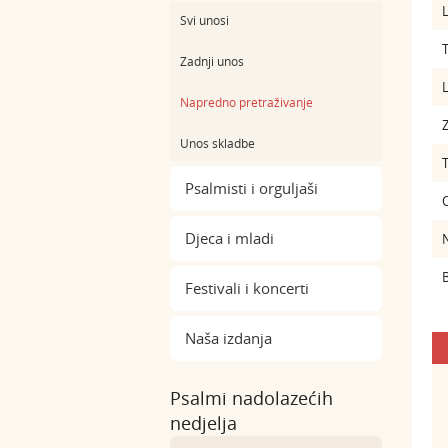
L
Svi unosi
Zadnji unos
L
Napredno pretraživanje
Z
Unos skladbe
Psalmisti i orguljaši
Djeca i mladi
B
Festivali i koncerti
Naša izdanja
Psalmi nadolazećih
nedjelja