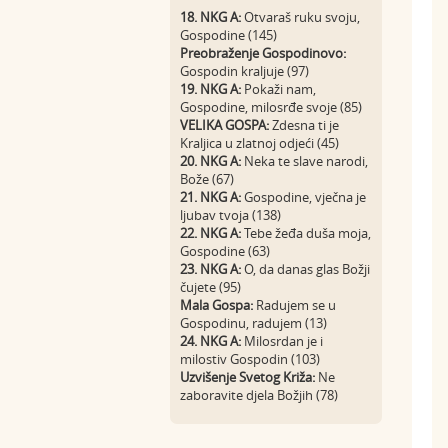
18. NKG A:
Otvaraš ruku svoju,
Gospodine (145)
Preobraženje Gospodinovo:
Gospodin kraljuje (97)
19. NKG A:
Pokaži nam,
Gospodine, milosrđe svoje (85)
VELIKA GOSPA:
Zdesna ti je
Kraljica u zlatnoj odjeći (45)
20. NKG A:
Neka te slave narodi,
Bože (67)
21. NKG A:
Gospodine, vječna je
ljubav tvoja (138)
22. NKG A:
Tebe žeđa duša moja,
Gospodine (63)
23. NKG A:
O, da danas glas Božji
čujete (95)
Mala Gospa:
Radujem se u
Gospodinu, radujem (13)
24. NKG A:
Milosrdan je i
milostiv Gospodin (103)
Uzvišenje Svetog Križa:
Ne
zaboravite djela Božjih (78)