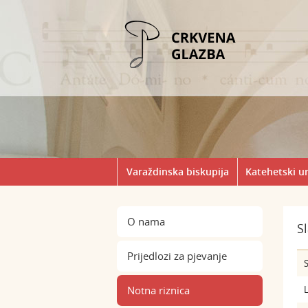
Varaždinska biskupija
Katehetski u
O nama
S
Prijedlozi za pjevanje
S
Notna riznica
L