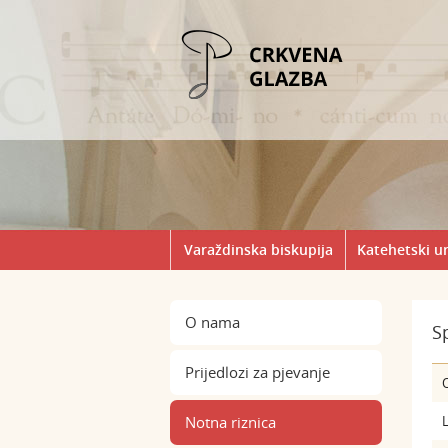
Varaždinska biskupija
Katehetski u
O nama
S
Prijedlozi za pjevanje
Notna riznica
L