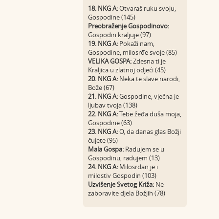
18. NKG A:
Otvaraš ruku svoju,
Gospodine (145)
Preobraženje Gospodinovo:
Gospodin kraljuje (97)
19. NKG A:
Pokaži nam,
Gospodine, milosrđe svoje (85)
VELIKA GOSPA:
Zdesna ti je
Kraljica u zlatnoj odjeći (45)
20. NKG A:
Neka te slave narodi,
Bože (67)
21. NKG A:
Gospodine, vječna je
ljubav tvoja (138)
22. NKG A:
Tebe žeđa duša moja,
Gospodine (63)
23. NKG A:
O, da danas glas Božji
čujete (95)
Mala Gospa:
Radujem se u
Gospodinu, radujem (13)
24. NKG A:
Milosrdan je i
milostiv Gospodin (103)
Uzvišenje Svetog Križa:
Ne
zaboravite djela Božjih (78)