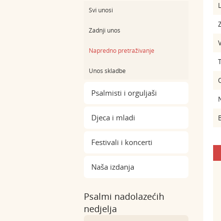
L
Svi unosi
Z
Zadnji unos
Napredno pretraživanje
Unos skladbe
Psalmisti i orguljaši
Djeca i mladi
B
Festivali i koncerti
Naša izdanja
Psalmi nadolazećih
nedjelja