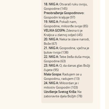
18. NKG A:
Otvaraš ruku svoju,
Gospodine (145)
Preobraženje Gospodinovo:
Gospodin kraljuje (97)
19. NKG A:
Pokaži nam,
Gospodine, milosrđe svoje (85)
VELIKA GOSPA:
Zdesna ti je
Kraljica u zlatnoj odjeći (45)
20. NKG A:
Neka te slave narodi,
Bože (67)
21. NKG A:
Gospodine, vječna je
ljubav tvoja (138)
22. NKG A:
Tebe žeđa duša moja,
Gospodine (63)
23. NKG A:
O, da danas glas Božji
čujete (95)
Mala Gospa:
Radujem se u
Gospodinu, radujem (13)
24. NKG A:
Milosrdan je i
milostiv Gospodin (103)
Uzvišenje Svetog Križa:
Ne
zaboravite djela Božjih (78)