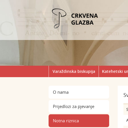
Varaždinska biskupija
Katehetski u
O nama
S
Prijedlozi za pjevanje
S
Notna riznica