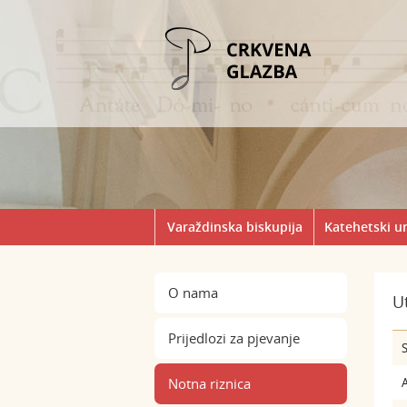
Varaždinska biskupija
Katehetski u
O nama
Ut
Prijedlozi za pjevanje
S
Notna riznica