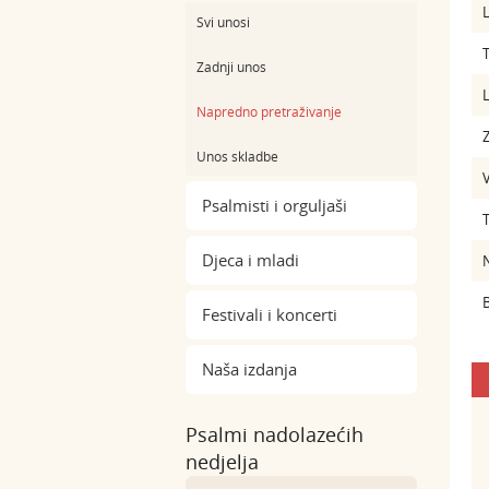
L
Svi unosi
Zadnji unos
L
Napredno pretraživanje
Z
Unos skladbe
Psalmisti i orguljaši
Djeca i mladi
B
Festivali i koncerti
Naša izdanja
Psalmi nadolazećih
nedjelja