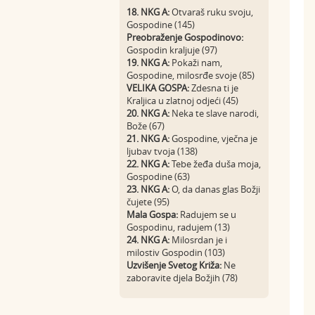
18. NKG A:
Otvaraš ruku svoju,
Gospodine (145)
Preobraženje Gospodinovo:
Gospodin kraljuje (97)
19. NKG A:
Pokaži nam,
Gospodine, milosrđe svoje (85)
VELIKA GOSPA:
Zdesna ti je
Kraljica u zlatnoj odjeći (45)
20. NKG A:
Neka te slave narodi,
Bože (67)
21. NKG A:
Gospodine, vječna je
ljubav tvoja (138)
22. NKG A:
Tebe žeđa duša moja,
Gospodine (63)
23. NKG A:
O, da danas glas Božji
čujete (95)
Mala Gospa:
Radujem se u
Gospodinu, radujem (13)
24. NKG A:
Milosrdan je i
milostiv Gospodin (103)
Uzvišenje Svetog Križa:
Ne
zaboravite djela Božjih (78)