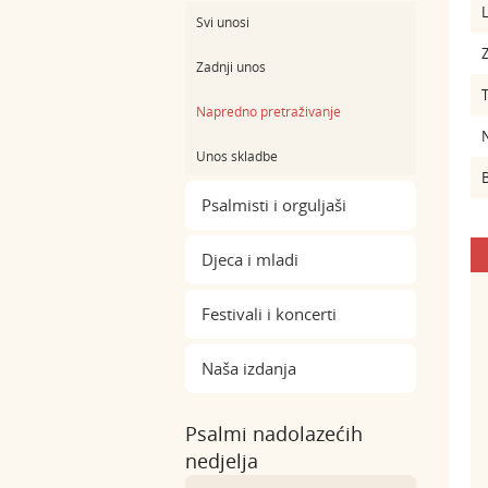
L
Svi unosi
Z
Zadnji unos
Napredno pretraživanje
Unos skladbe
B
Psalmisti i orguljaši
Djeca i mladi
Festivali i koncerti
Naša izdanja
Psalmi nadolazećih
nedjelja