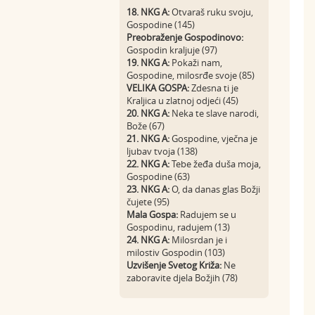
18. NKG A:
Otvaraš ruku svoju,
Gospodine (145)
Preobraženje Gospodinovo:
Gospodin kraljuje (97)
19. NKG A:
Pokaži nam,
Gospodine, milosrđe svoje (85)
VELIKA GOSPA:
Zdesna ti je
Kraljica u zlatnoj odjeći (45)
20. NKG A:
Neka te slave narodi,
Bože (67)
21. NKG A:
Gospodine, vječna je
ljubav tvoja (138)
22. NKG A:
Tebe žeđa duša moja,
Gospodine (63)
23. NKG A:
O, da danas glas Božji
čujete (95)
Mala Gospa:
Radujem se u
Gospodinu, radujem (13)
24. NKG A:
Milosrdan je i
milostiv Gospodin (103)
Uzvišenje Svetog Križa:
Ne
zaboravite djela Božjih (78)