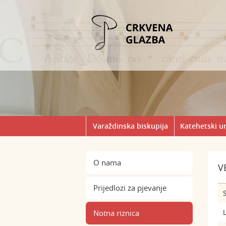
Varaždinska biskupija
Katehetski u
O nama
V
Prijedlozi za pjevanje
S
Notna riznica
L