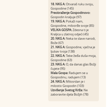
18. NKG A:
Otvaraš ruku svoju,
Gospodine (145)
Preobraženje Gospodinovo:
Gospodin kraljuje (97)
19. NKG A:
Pokaži nam,
Gospodine, milosrđe svoje (85)
VELIKA GOSPA:
Zdesna ti je
Kraljica u zlatnoj odjeći (45)
20. NKG A:
Neka te slave narodi,
Bože (67)
21. NKG A:
Gospodine, vječna je
ljubav tvoja (138)
22. NKG A:
Tebe žeđa duša moja,
Gospodine (63)
23. NKG A:
O, da danas glas Božji
čujete (95)
Mala Gospa:
Radujem se u
Gospodinu, radujem (13)
24. NKG A:
Milosrdan je i
milostiv Gospodin (103)
Uzvišenje Svetog Križa:
Ne
zaboravite djela Božjih (78)