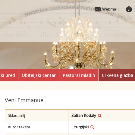
Webmail
ki ured
Obiteljski centar
Pastoral mladih
Crkvena glazba
Veni Emmanuel
Skladatelj
Zoltan Kodaly
Autor teksta
Liturgijski