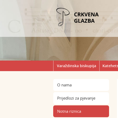
Varaždinska biskupija
Katehets
O nama
Prijedlozi za pjevanje
Notna riznica