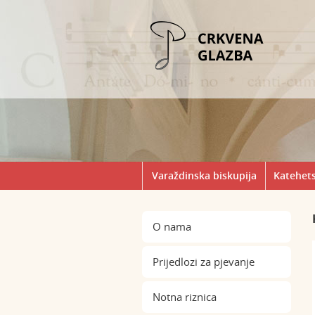
Varaždinska biskupija
Katehets
O nama
Prijedlozi za pjevanje
Notna riznica