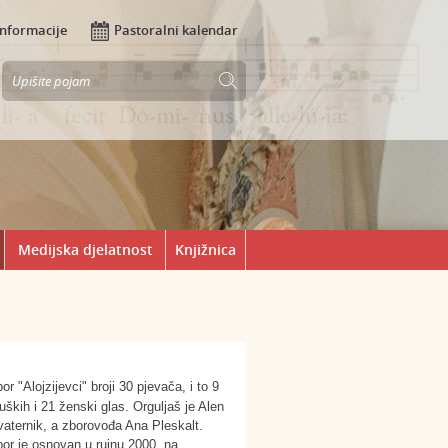
Informacije
Pastoralni kalendar
Medijska djelatnost
Knjižnica
or "Alojzijevci" broji 30 pjevača, i to 9
ških i 21 ženski glas. Orguljaš je Alen
aternik, a zborovođa Ana Pleskalt.
or je osnovan u rujnu 2000. na