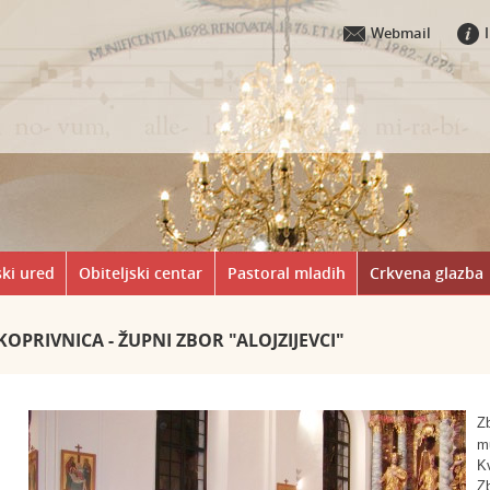
Webmail
ki ured
Obiteljski centar
Pastoral mladih
Crkvena glazba
KOPRIVNICA - ŽUPNI ZBOR "ALOJZIJEVCI"
Zb
mu
Kv
Zb