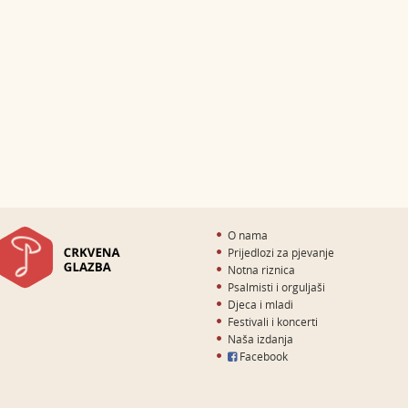
O nama
Prijedlozi za pjevanje
Notna riznica
Psalmisti i orguljaši
Djeca i mladi
Festivali i koncerti
Naša izdanja
Facebook