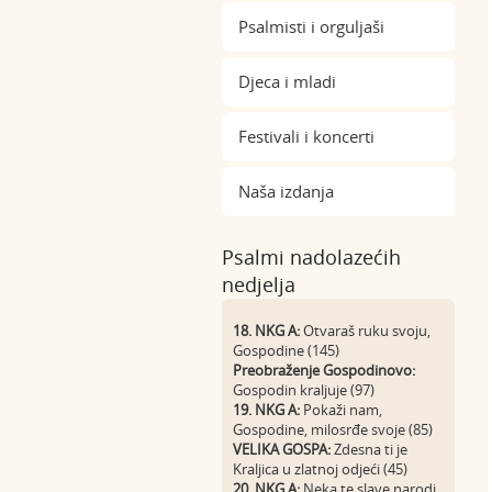
Psalmisti i orguljaši
Djeca i mladi
Festivali i koncerti
Naša izdanja
Psalmi nadolazećih
nedjelja
18. NKG A:
Otvaraš ruku svoju,
Gospodine (145)
Preobraženje Gospodinovo:
Gospodin kraljuje (97)
19. NKG A:
Pokaži nam,
Gospodine, milosrđe svoje (85)
VELIKA GOSPA:
Zdesna ti je
Kraljica u zlatnoj odjeći (45)
20. NKG A:
Neka te slave narodi,