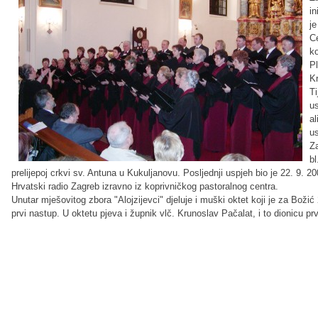
in
je
Ce
k
Pl
K
Ti
us
al
us
Za
bl
prelijepoj crkvi sv. Antuna u Kukuljanovu. Posljednji uspjeh bio je 22. 9. 2
Hrvatski radio Zagreb izravno iz koprivničkog pastoralnog centra.
Unutar mješovitog zbora "Alojzijevci" djeluje i muški oktet koji je za Bož
prvi nastup. U oktetu pjeva i župnik vlč. Krunoslav Pačalat, i to dionicu pr