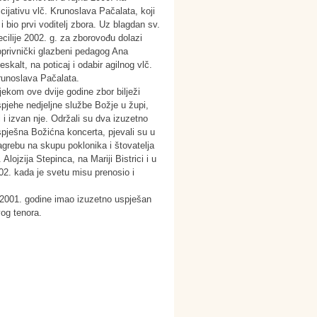
icijativu vlč. Krunoslava Pačalata, koji
 i bio prvi voditelj zbora. Uz blagdan sv.
cilije 2002. g. za zborovođu dolazi
oprivnički glazbeni pedagog Ana
eskalt, na poticaj i odabir agilnog vlč.
runoslava Pačalata.
jekom ove dvije godine zbor bilježi
pjehe nedjeljne službe Božje u župi,
i i izvan nje. Održali su dva izuzetno
pješna Božićna koncerta, pjevali su u
grebu na skupu poklonika i štovatelja
. Alojzija Stepinca, na Mariji Bistrici i u
002. kada je svetu misu prenosio i
ić 2001. godine imao izuzetno uspješan
vog tenora.