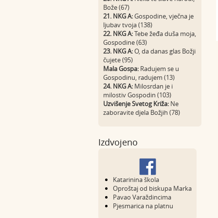
Bože (67)
21. NKG A:
Gospodine, vječna je
ljubav tvoja (138)
22. NKG A:
Tebe žeđa duša moja,
Gospodine (63)
23. NKG A:
O, da danas glas Božji
čujete (95)
Mala Gospa:
Radujem se u
Gospodinu, radujem (13)
24. NKG A:
Milosrdan je i
milostiv Gospodin (103)
Uzvišenje Svetog Križa:
Ne
zaboravite djela Božjih (78)
Izdvojeno
Katarinina škola
Oproštaj od biskupa Marka
Pavao Varaždincima
Pjesmarica na platnu