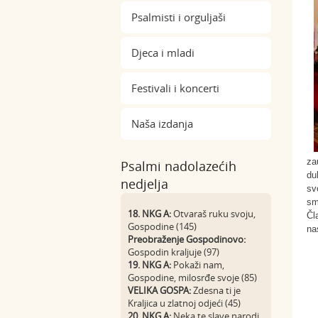
Psalmisti i orguljaši
Djeca i mladi
Festivali i koncerti
Naša izdanja
za
Psalmi nadolazećih
du
nedjelja
sv
sm
18. NKG A:
Otvaraš ruku svoju,
Čl
Gospodine (145)
na
Preobraženje Gospodinovo:
Gospodin kraljuje (97)
19. NKG A:
Pokaži nam,
Gospodine, milosrđe svoje (85)
VELIKA GOSPA:
Zdesna ti je
Kraljica u zlatnoj odjeći (45)
20. NKG A:
Neka te slave narodi,