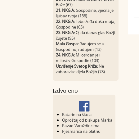
Bože (67)
21. NKG A:
Gospodine, vječna je
ljubav tvoja (138)
22. NKG A:
Tebe žeđa duša moja,
Gospodine (63)
23. NKG A:
O, da danas glas Božji
čujete (95)
Mala Gospa:
Radujem se u
Gospodinu, radujem (13)
24. NKG A:
Milosrdan je i
milostiv Gospodin (103)
Uzvišenje Svetog Križa:
Ne
zaboravite djela Božjih (78)
Izdvojeno
Katarinina škola
Oproštaj od biskupa Marka
Pavao Varaždincima
Pjesmarica na platnu