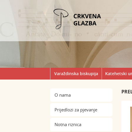
Varaždinska biskupija
Katehetski u
PREL
O nama
Prijedlozi za pjevanje
Notna riznica