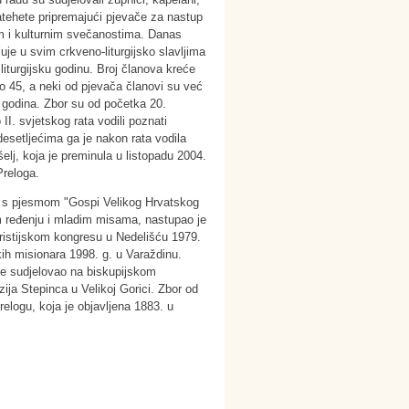
katehete pripremajući pjevače za nastup
m i kulturnim svečanostima. Danas
uje u svim crkveno-liturgijsko slavljima
 liturgijsku godinu. Broj članova kreće
o 45, a neki od pjevača članovi su već
 godina. Zbor su od početka 20.
 II. svjetskog rata vodili poznati
 desetljećima ga je nakon rata vodila
šelj, koja je preminula u listopadu 2004.
Preloga.
u s pjesmom "Gospi Velikog Hrvatskog
m ređenju i mladim misama, nastupao je
ristijskom kongresu u Nedelišću 1979.
kih misionara 1998. g. u Varaždinu.
je sudjelovao na biskupijskom
ija Stepinca u Velikoj Gorici. Zbor od
elogu, koja je objavljena 1883. u