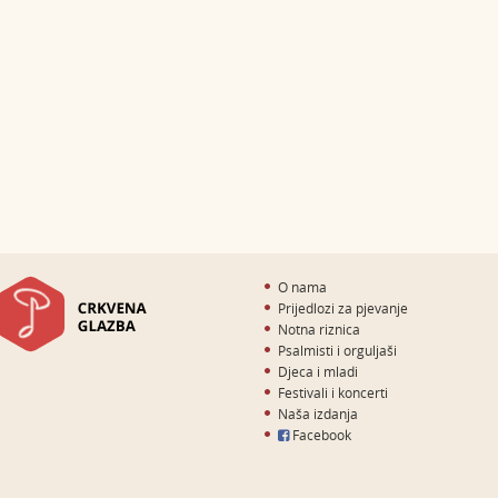
O nama
Prijedlozi za pjevanje
Notna riznica
Psalmisti i orguljaši
Djeca i mladi
Festivali i koncerti
Naša izdanja
Facebook