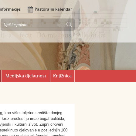
Informacije
Pastoralni kalendar
Medijska djelatnost
Knjižnica
g, kao višestoljetno središte donjeg
 kroz prošlost je imao bogat politički,
vjerski i kulturni život. Župni crkveni
eprekinuto djelovanje u posljednjih 100
 radu su sudjelovali župnici, kapelani,