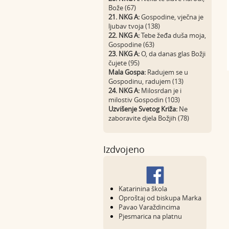
Bože (67)
21. NKG A:
Gospodine, vječna je
ljubav tvoja (138)
22. NKG A:
Tebe žeđa duša moja,
Gospodine (63)
23. NKG A:
O, da danas glas Božji
čujete (95)
Mala Gospa:
Radujem se u
Gospodinu, radujem (13)
24. NKG A:
Milosrdan je i
milostiv Gospodin (103)
Uzvišenje Svetog Križa:
Ne
zaboravite djela Božjih (78)
Izdvojeno
Katarinina škola
Oproštaj od biskupa Marka
Pavao Varaždincima
Pjesmarica na platnu