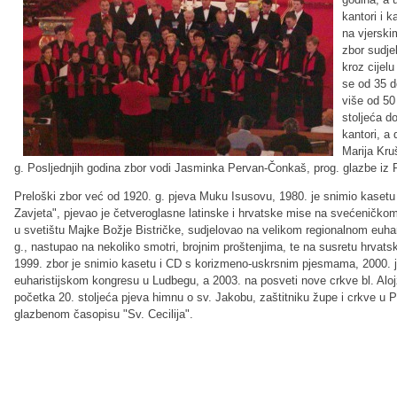
kantori i 
na vjerski
zbor sudjel
kroz cijelu
se od 35 d
više od 50
stoljeća do
kantori, a
Marija Kru
g. Posljednjih godina zbor vodi Jasminka Pervan-Čonkaš, prog. glazbe iz 
Preloški zbor već od 1920. g. pjeva Muku Isusovu, 1980. je snimio kaset
Zavjeta", pjevao je četveroglasne latinske i hrvatske mise na svećeničko
u svetištu Majke Božje Bistričke, sudjelovao na velikom regionalnom euha
g., nastupao na nekoliko smotri, brojnim proštenjima, te na susretu hrvats
1999. zbor je snimio kasetu i CD s korizmeno-uskrsnim pjesmama, 2000. 
euharistijskom kongresu u Ludbegu, a 2003. na posveti nove crkve bl. Alojz
početka 20. stoljeća pjeva himnu o sv. Jakobu, zaštitniku župe i crkve u Pr
glazbenom časopisu "Sv. Cecilija".