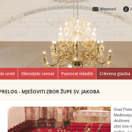
Webmail
ki ured
Obiteljski centar
Pastoral mladih
Crkvena glazba
PRELOG - MJEŠOVITI ZBOR ŽUPE SV. JAKOBA
Grad Prelo
Međimurja,
društveni, 
zbor ima n
godina, a u