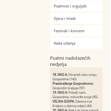
Psalmisti i orguljaši
Djeca i mladi
Festivali i koncerti
Naša izdanja
Psalmi nadolazećih
nedjelja
18. NKG A:
Otvaraš ruku svoju,
Gospodine (145)
Preobraženje Gospodinovo:
Gospodin kraljuje (97)
19. NKG A:
Pokaži nam,
Gospodine, milosrđe svoje (85)
VELIKA GOSPA:
Zdesna ti je
Kraljica u zlatnoj odjeći (45)
20. NKG A:
Neka te slave narodi,