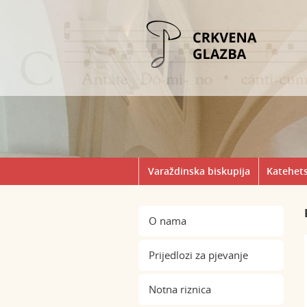
Varaždinska biskupija
Katehets
O nama
Prijedlozi za pjevanje
Notna riznica