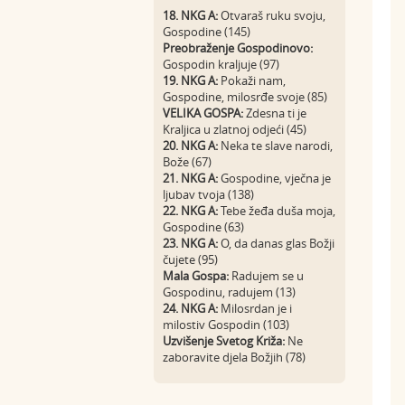
18. NKG A:
Otvaraš ruku svoju,
Gospodine (145)
Preobraženje Gospodinovo:
Gospodin kraljuje (97)
19. NKG A:
Pokaži nam,
Gospodine, milosrđe svoje (85)
VELIKA GOSPA:
Zdesna ti je
Kraljica u zlatnoj odjeći (45)
20. NKG A:
Neka te slave narodi,
Bože (67)
21. NKG A:
Gospodine, vječna je
ljubav tvoja (138)
22. NKG A:
Tebe žeđa duša moja,
Gospodine (63)
23. NKG A:
O, da danas glas Božji
čujete (95)
Mala Gospa:
Radujem se u
Gospodinu, radujem (13)
24. NKG A:
Milosrdan je i
milostiv Gospodin (103)
Uzvišenje Svetog Križa:
Ne
zaboravite djela Božjih (78)