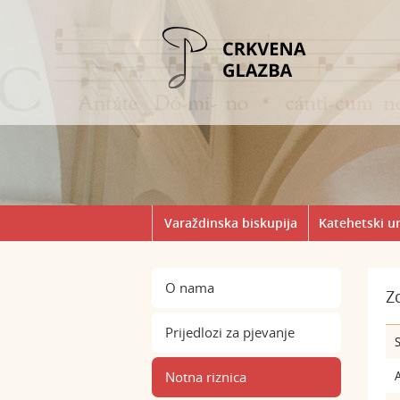
Varaždinska biskupija
Katehetski u
O nama
Z
Prijedlozi za pjevanje
S
Notna riznica