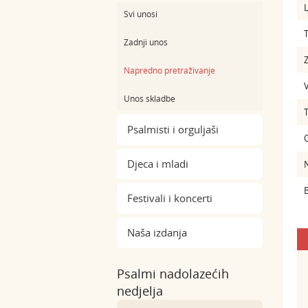
L
Svi unosi
Zadnji unos
Z
Napredno pretraživanje
Unos skladbe
Psalmisti i orguljaši
Djeca i mladi
B
Festivali i koncerti
Naša izdanja
Psalmi nadolazećih
nedjelja