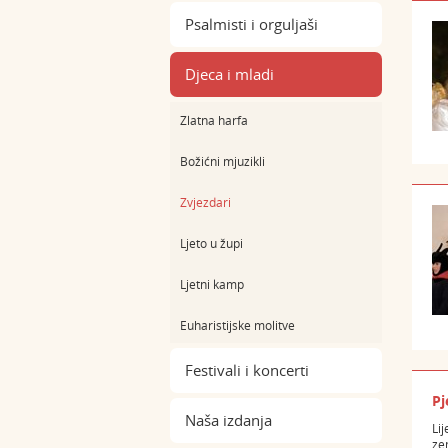
Psalmisti i orguljaši
Djeca i mladi
Zlatna harfa
Božićni mjuzikli
Zvjezdari
Ljeto u župi
Ljetni kamp
Euharistijske molitve
Festivali i koncerti
Pj
Naša izdanja
Li
ze