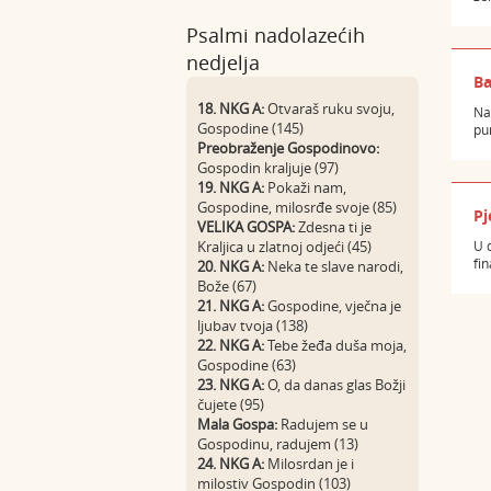
Psalmi nadolazećih
nedjelja
Ba
18. NKG A:
Otvaraš ruku svoju,
Na 
Gospodine (145)
pur
Preobraženje Gospodinovo:
Gospodin kraljuje (97)
19. NKG A:
Pokaži nam,
Gospodine, milosrđe svoje (85)
Pj
VELIKA GOSPA:
Zdesna ti je
Kraljica u zlatnoj odjeći (45)
U 
fi
20. NKG A:
Neka te slave narodi,
Bože (67)
21. NKG A:
Gospodine, vječna je
ljubav tvoja (138)
22. NKG A:
Tebe žeđa duša moja,
Gospodine (63)
23. NKG A:
O, da danas glas Božji
čujete (95)
Mala Gospa:
Radujem se u
Gospodinu, radujem (13)
24. NKG A:
Milosrdan je i
milostiv Gospodin (103)