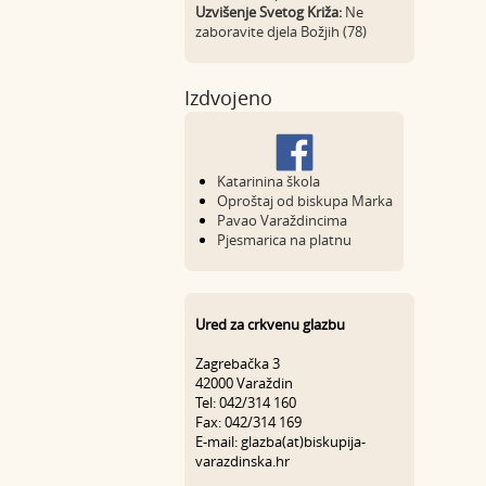
Uzvišenje Svetog Križa:
Ne
zaboravite djela Božjih (78)
Izdvojeno
Katarinina škola
Oproštaj od biskupa Marka
Pavao Varaždincima
Pjesmarica na platnu
Ured za crkvenu glazbu
Zagrebačka 3
42000 Varaždin
Tel: 042/314 160
Fax: 042/314 169
E-mail: glazba(at)biskupija-
varazdinska.hr