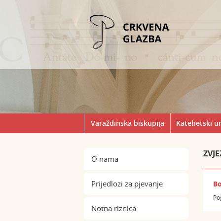
Varaždinska biskupija
Katehetski u
ZVJE
O nama
Prijedlozi za pjevanje
Bo
Po
Notna riznica