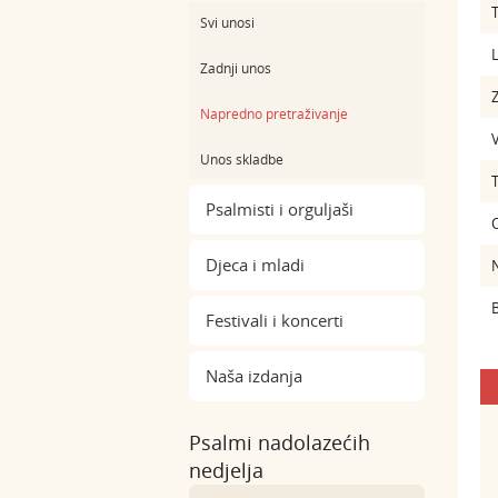
Svi unosi
L
Zadnji unos
Z
Napredno pretraživanje
Unos skladbe
Psalmisti i orguljaši
Djeca i mladi
B
Festivali i koncerti
Naša izdanja
Psalmi nadolazećih
nedjelja