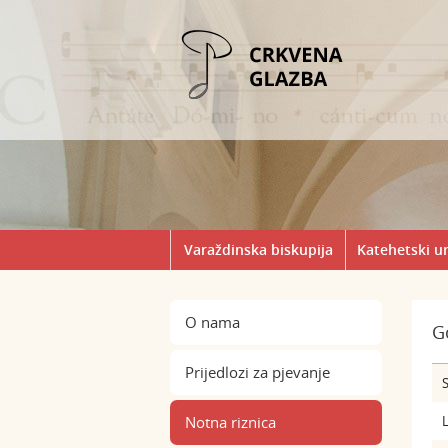
Varaždinska biskupija
Katehetski u
O nama
G
Prijedlozi za pjevanje
S
Notna riznica
L