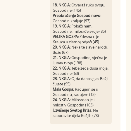
18. NKG A:
Otvaraš ruku svoju,
Gospodine (145)
Preobraženje Gospodinovo:
Gospodin kraljuje (97)
19. NKG A:
Pokaži nam,
Gospodine, milosrđe svoje (85)
VELIKA GOSPA:
Zdesna ti je
Kraljica u zlatnoj odjeći (45)
20. NKG A:
Neka te slave narodi,
Bože (67)
21. NKG A:
Gospodine, vječna je
ljubav tvoja (138)
22. NKG A:
Tebe žeđa duša moja,
Gospodine (63)
23. NKG A:
O, da danas glas Božji
čujete (95)
Mala Gospa:
Radujem se u
Gospodinu, radujem (13)
24. NKG A:
Milosrdan je i
milostiv Gospodin (103)
Uzvišenje Svetog Križa:
Ne
zaboravite djela Božjih (78)