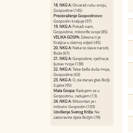
18. NKG A:
Otvaraš ruku svoju,
Gospodine (145)
Preobraženje Gospodinovo:
Gospodin kraljuje (97)
19. NKG A:
Pokaži nam,
Gospodine, milosrđe svoje (85)
VELIKA GOSPA:
Zdesna ti je
Kraljica u zlatnoj odjeći (45)
20. NKG A:
Neka te slave narodi,
Bože (67)
21. NKG A:
Gospodine, vječna je
ljubav tvoja (138)
22. NKG A:
Tebe žeđa duša moja,
Gospodine (63)
23. NKG A:
O, da danas glas Božji
čujete (95)
Mala Gospa:
Radujem se u
Gospodinu, radujem (13)
24. NKG A:
Milosrdan je i
milostiv Gospodin (103)
Uzvišenje Svetog Križa:
Ne
zaboravite djela Božjih (78)