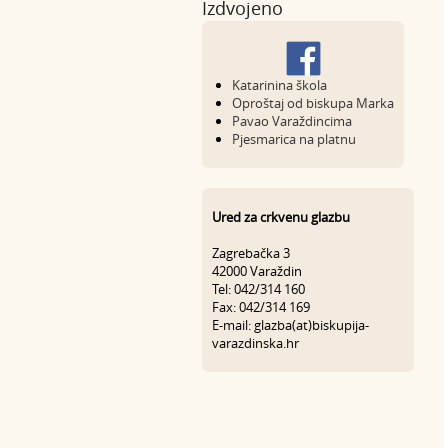
Izdvojeno
Katarinina škola
Oproštaj od biskupa Marka
Pavao Varaždincima
Pjesmarica na platnu
Ured za crkvenu glazbu
Zagrebačka 3
42000 Varaždin
Tel: 042/314 160
Fax: 042/314 169
E-mail: glazba(at)biskupija-
varazdinska.hr