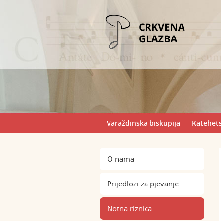
Varaždinska biskupija
Katehets
O nama
Prijedlozi za pjevanje
Notna riznica