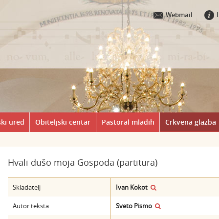
Webmail
ki ured
Obiteljski centar
Pastoral mladih
Crkvena glazba
Hvali dušo moja Gospoda (partitura)
Skladatelj
Ivan Kokot
Autor teksta
Sveto Pismo