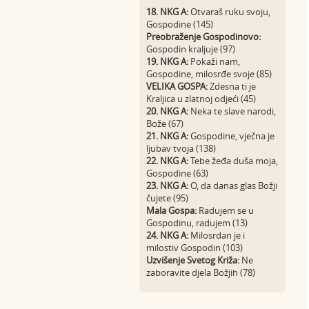
18. NKG A:
Otvaraš ruku svoju,
Gospodine (145)
Preobraženje Gospodinovo:
Gospodin kraljuje (97)
19. NKG A:
Pokaži nam,
Gospodine, milosrđe svoje (85)
VELIKA GOSPA:
Zdesna ti je
Kraljica u zlatnoj odjeći (45)
20. NKG A:
Neka te slave narodi,
Bože (67)
21. NKG A:
Gospodine, vječna je
ljubav tvoja (138)
22. NKG A:
Tebe žeđa duša moja,
Gospodine (63)
23. NKG A:
O, da danas glas Božji
čujete (95)
Mala Gospa:
Radujem se u
Gospodinu, radujem (13)
24. NKG A:
Milosrdan je i
milostiv Gospodin (103)
Uzvišenje Svetog Križa:
Ne
zaboravite djela Božjih (78)