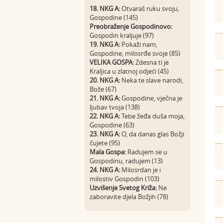
18. NKG A:
Otvaraš ruku svoju,
Gospodine (145)
Preobraženje Gospodinovo:
Gospodin kraljuje (97)
19. NKG A:
Pokaži nam,
Gospodine, milosrđe svoje (85)
VELIKA GOSPA:
Zdesna ti je
Kraljica u zlatnoj odjeći (45)
20. NKG A:
Neka te slave narodi,
Bože (67)
21. NKG A:
Gospodine, vječna je
ljubav tvoja (138)
22. NKG A:
Tebe žeđa duša moja,
Gospodine (63)
23. NKG A:
O, da danas glas Božji
čujete (95)
Mala Gospa:
Radujem se u
Gospodinu, radujem (13)
24. NKG A:
Milosrdan je i
milostiv Gospodin (103)
Uzvišenje Svetog Križa:
Ne
zaboravite djela Božjih (78)