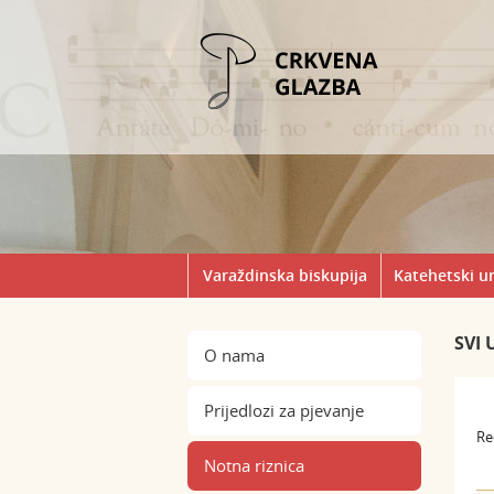
Varaždinska biskupija
Katehetski u
SVI 
O nama
Prijedlozi za pjevanje
Re
Notna riznica