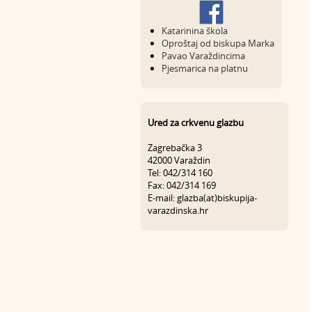
Katarinina škola
Oproštaj od biskupa Marka
Pavao Varaždincima
Pjesmarica na platnu
Ured za crkvenu glazbu
Zagrebačka 3
42000 Varaždin
Tel: 042/314 160
Fax: 042/314 169
E-mail: glazba(at)biskupija-
varazdinska.hr