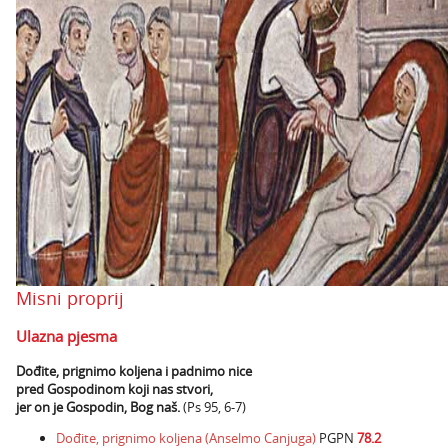
Misni proprij
Ulazna pjesma
Dođite, prignimo koljena i padnimo nice
pred Gospodinom koji nas stvori,
jer on je Gospodin, Bog naš.
(Ps 95, 6-7)
Dođite, prignimo koljena (Anselmo Canjuga)
PGPN
78.2