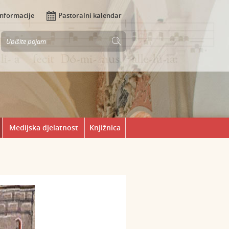
Informacije
Pastoralni kalendar
Medijska djelatnost
Knjižnica