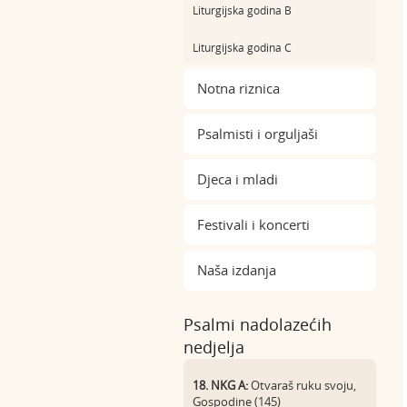
Liturgijska godina B
Liturgijska godina C
Notna riznica
Psalmisti i orguljaši
Djeca i mladi
Festivali i koncerti
Naša izdanja
Psalmi nadolazećih
nedjelja
18. NKG A:
Otvaraš ruku svoju,
Gospodine (145)