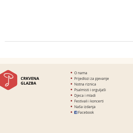
O nama
Prijedlozi za pjevanje
Notna riznica
Psalmisti i orguljaši
Djeca i mladi
Festivali i koncerti
Naša izdanja
Facebook