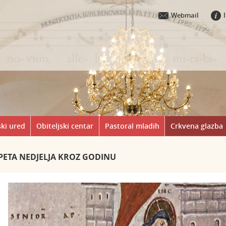
Webmail
ki ured
Obiteljski centar
Pastoral mladih
Crkvena glazba
PETA NEDJELJA KROZ GODINU