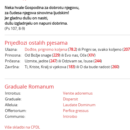
Neka hvale Gospodina za dobrotu njegovu,
za čudesa njegova sinovima ljudskim!
Jer gladnu dušu on nasiti,
dušu izgladnjelu on napuni dobrima.
(Ps 107, 8-9)
Prijedlozi ostalih pjesama
Ulazna:
Dođite, prignimo koljena
(
78.2
) ili Prigni se, svako koljeno (
207
Prinosna:
Od Božje snage (
229
) ili Evo nas, Oče (
XIV
)
Pričesna:
Uzmite, jedite (
247
) ili Odzivam se, Isuse (
244
)
Završna:
Ti, Kriste, Kralj si vjekova (
183
) ili O da bude radost (
260
)
Graduale Romanum
Introitus:
Venite adoremus
Graduale:
Dispersit
Alleluia:
Laudate Dominum
Offertorium:
Perfice gressus
Communio:
Introibo
Više skladbi na CPDL