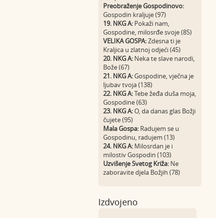
Preobraženje Gospodinovo:
Gospodin kraljuje (97)
19. NKG A:
Pokaži nam,
Gospodine, milosrđe svoje (85)
VELIKA GOSPA:
Zdesna ti je
Kraljica u zlatnoj odjeći (45)
20. NKG A:
Neka te slave narodi,
Bože (67)
21. NKG A:
Gospodine, vječna je
ljubav tvoja (138)
22. NKG A:
Tebe žeđa duša moja,
Gospodine (63)
23. NKG A:
O, da danas glas Božji
čujete (95)
Mala Gospa:
Radujem se u
Gospodinu, radujem (13)
24. NKG A:
Milosrdan je i
milostiv Gospodin (103)
Uzvišenje Svetog Križa:
Ne
zaboravite djela Božjih (78)
Izdvojeno