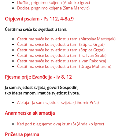
Dođite, prignimo koljena (Anđelko Igrec)
Dođite, prignimo koljena (Šime Marović)
Otpjevni psalam - Ps 112, 4-8a.9
Čestitima sviće ko svjetlost u tami.
Čestitima sviće ko svjetlost u tami (Miroslav Martinjak)
Čestitima sviće ko svjetlost u tami (Stipica Grgat)
Čestitima sviće ko svjetlost u tami (Stipica Grgat)
Čestitima sviće ko svjetlost u tami (fra Ivan Široki)
Čestitima sviće ko svjetlost u tami (Ivan Rakonca)
Čestitima sviće ko svjetlost u tami (Draga Muharem)
Pjesma prije Evanđelja - Iv 8, 12
Ja sam svjetlost svijeta, govori Gospodin,
tko ide za mnom, imat će svjetlost života.
Aleluja - Ja sam svjetlost svijeta (Tihomir Prša)
Anamnetska aklamacija
Kad god blagujemo ovaj kruh (3) (Anđelko Igrec)
Pričesna pjesma