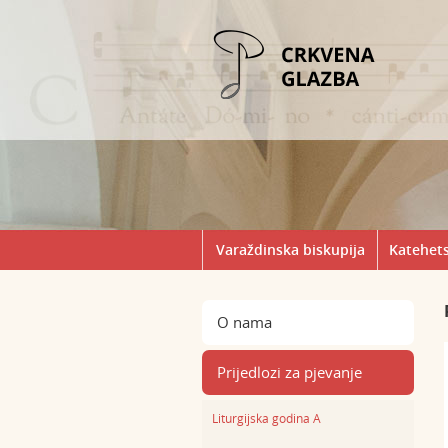
Varaždinska biskupija
Katehets
O nama
Prijedlozi za pjevanje
Liturgijska godina A