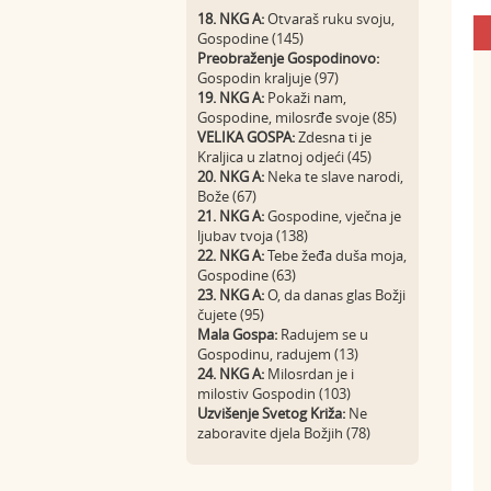
18. NKG A:
Otvaraš ruku svoju,
Gospodine (145)
Preobraženje Gospodinovo:
Gospodin kraljuje (97)
19. NKG A:
Pokaži nam,
Gospodine, milosrđe svoje (85)
VELIKA GOSPA:
Zdesna ti je
Kraljica u zlatnoj odjeći (45)
20. NKG A:
Neka te slave narodi,
Bože (67)
21. NKG A:
Gospodine, vječna je
ljubav tvoja (138)
22. NKG A:
Tebe žeđa duša moja,
Gospodine (63)
23. NKG A:
O, da danas glas Božji
čujete (95)
Mala Gospa:
Radujem se u
Gospodinu, radujem (13)
24. NKG A:
Milosrdan je i
milostiv Gospodin (103)
Uzvišenje Svetog Križa:
Ne
zaboravite djela Božjih (78)