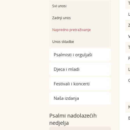
Svi unosi
L
Zadnji unos
Z
Napredno pretraživanje
Unos skladbe
Psalmisti i orguljaši
Djeca i mladi
Festivali i koncerti
Naša izdanja
Psalmi nadolazećih
B
nedjelja