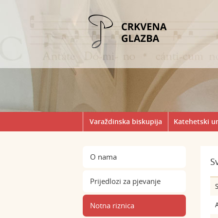
Varaždinska biskupija
Katehetski u
O nama
S
Prijedlozi za pjevanje
S
Notna riznica