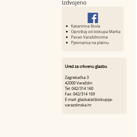
Izdvojeno
Katarinina škola
Oproštaj od biskupa Marka
Pavao Varaždincima
Pjesmarica na platnu
Ured za crkvenu glazbu
Zagrebačka 3
42000 Varaždin
Tel: 042/314 160
Fax: 042/314 169
E-mail: glazba(at)biskupija-
varazdinska.hr