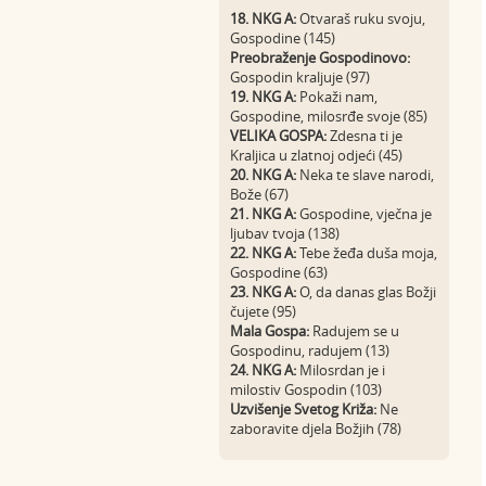
18. NKG A:
Otvaraš ruku svoju,
Gospodine (145)
Preobraženje Gospodinovo:
Gospodin kraljuje (97)
19. NKG A:
Pokaži nam,
Gospodine, milosrđe svoje (85)
VELIKA GOSPA:
Zdesna ti je
Kraljica u zlatnoj odjeći (45)
20. NKG A:
Neka te slave narodi,
Bože (67)
21. NKG A:
Gospodine, vječna je
ljubav tvoja (138)
22. NKG A:
Tebe žeđa duša moja,
Gospodine (63)
23. NKG A:
O, da danas glas Božji
čujete (95)
Mala Gospa:
Radujem se u
Gospodinu, radujem (13)
24. NKG A:
Milosrdan je i
milostiv Gospodin (103)
Uzvišenje Svetog Križa:
Ne
zaboravite djela Božjih (78)