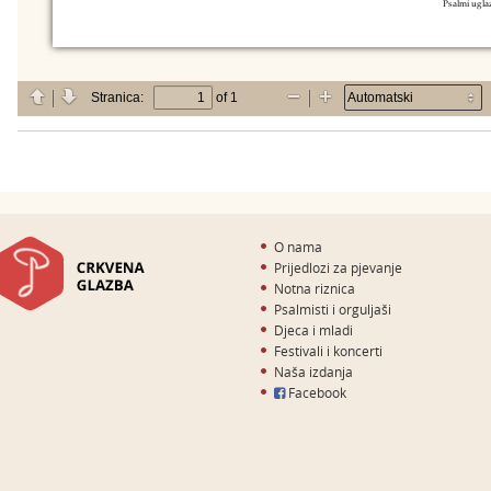
O nama
Prijedlozi za pjevanje
Notna riznica
Psalmisti i orguljaši
Djeca i mladi
Festivali i koncerti
Naša izdanja
Facebook