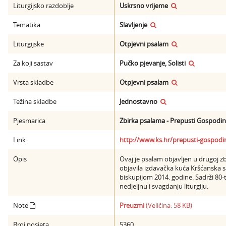
Liturgijsko razdoblje
Uskrsno vrijeme
Tematika
Slavljenje
Liturgijske
Otpjevni psalam
Za koji sastav
Pučko pjevanje, Solisti
Vrsta skladbe
Otpjevni psalam
Težina skladbe
Jednostavno
Pjesmarica
Zbirka psalama - Prepusti Gospodi
Link
http://www.ks.hr/prepusti-gospodi
Opis
Ovaj je psalam objavljen u drugoj zb
objavila izdavačka kuća Kršćanska 
biskupijom 2014. godine. Sadrži 80-
nedjeljnu i svagdanju liturgiju.
Note
Preuzmi
(Veličina: 58 KB)
Broj posjeta
5360