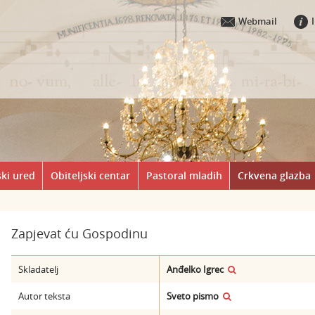
Webmail
ki ured
Obiteljski centar
Pastoral mladih
Crkvena glazba
Zapjevat ću Gospodinu
Skladatelj
Anđelko Igrec
Autor teksta
Sveto pismo