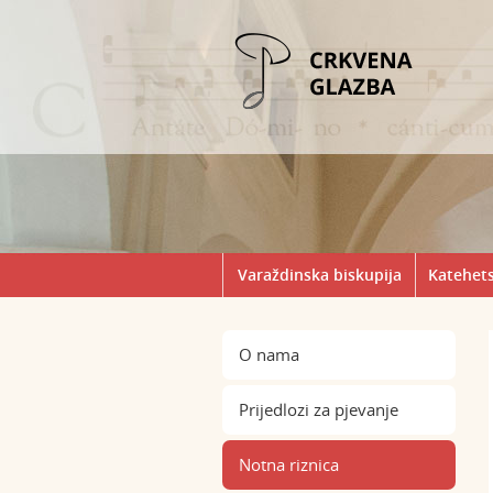
Varaždinska biskupija
Katehets
O nama
Prijedlozi za pjevanje
Notna riznica