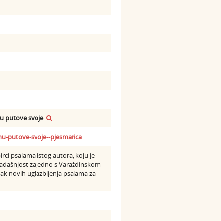
nu putove svoje
nu-putove-svoje--pjesmarica
irci psalama istog autora, koju je
sadašnjost zajedno s Varaždinskom
tak novih uglazbljenja psalama za