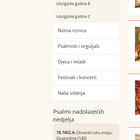
Liturgijska godina B
Liturgijska godina C
Notna riznica
Psalmisti i orguljaši
Djeca i mladi
Festivali i koncerti
Naša izdanja
Psalmi nadolazećih
nedjelja
18. NKG A:
Otvaraš ruku svoju,
Gospodine (145)