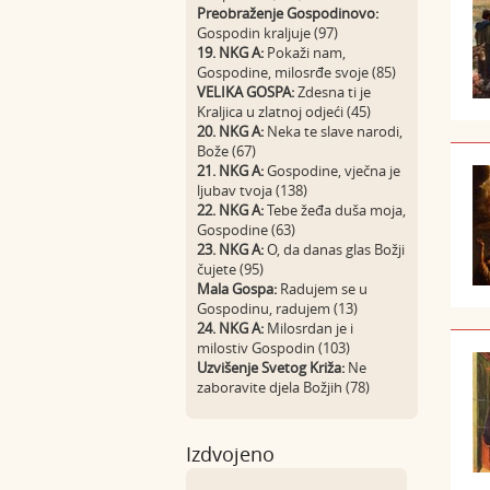
Preobraženje Gospodinovo:
Gospodin kraljuje (97)
19. NKG A:
Pokaži nam,
Gospodine, milosrđe svoje (85)
VELIKA GOSPA:
Zdesna ti je
Kraljica u zlatnoj odjeći (45)
20. NKG A:
Neka te slave narodi,
Bože (67)
21. NKG A:
Gospodine, vječna je
ljubav tvoja (138)
22. NKG A:
Tebe žeđa duša moja,
Gospodine (63)
23. NKG A:
O, da danas glas Božji
čujete (95)
Mala Gospa:
Radujem se u
Gospodinu, radujem (13)
24. NKG A:
Milosrdan je i
milostiv Gospodin (103)
Uzvišenje Svetog Križa:
Ne
zaboravite djela Božjih (78)
Izdvojeno