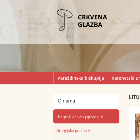
Varaždinska biskupija
Katehetski u
LIT
O nama
Prijedlozi za pjevanje
Liturgijska godina A