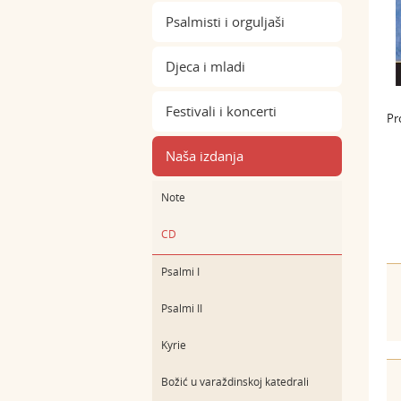
Psalmisti i orguljaši
Djeca i mladi
Festivali i koncerti
Pr
Naša izdanja
Note
CD
Psalmi I
Psalmi II
Kyrie
Božić u varaždinskoj katedrali