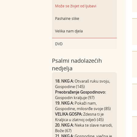
Može se živjet od ljubavi
Pashalne slike
Velika nam djela
DVD
Psalmi nadolazećih
nedjelja
18. NKG A:
Otvaraš ruku svoju,
Gospodine (145)
Preobraženje Gospodinovo:
Gospodin kraljuje (97)
19. NKG A:
Pokaži nam,
Gospodine, milosrđe svoje (85)
VELIKA GOSPA:
Zdesna ti je
Kraljica u zlatnoj odjeći (45)
20. NKG A:
Neka te slave narodi,
Bože (67)
21. NKG A:
Gospodine, vječna je