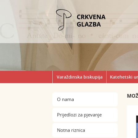
Varaždinska biskupija
Katehetski u
MOŽE
O nama
Prijedlozi za pjevanje
Notna riznica