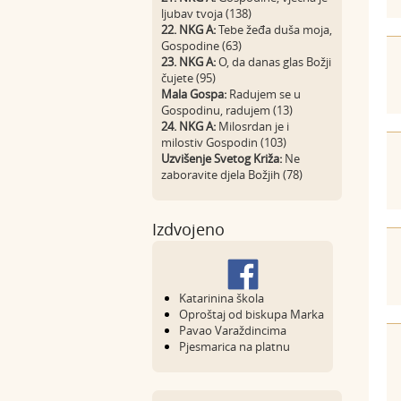
ljubav tvoja (138)
22. NKG A:
Tebe žeđa duša moja,
Gospodine (63)
23. NKG A:
O, da danas glas Božji
čujete (95)
Mala Gospa:
Radujem se u
Gospodinu, radujem (13)
24. NKG A:
Milosrdan je i
milostiv Gospodin (103)
Uzvišenje Svetog Križa:
Ne
zaboravite djela Božjih (78)
Izdvojeno
Katarinina škola
Oproštaj od biskupa Marka
Pavao Varaždincima
Pjesmarica na platnu