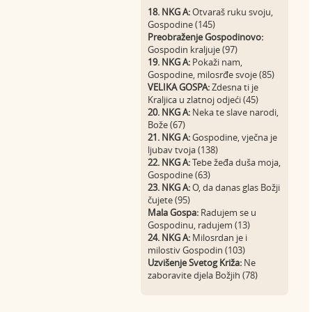
18. NKG A:
Otvaraš ruku svoju,
Gospodine (145)
Preobraženje Gospodinovo:
Gospodin kraljuje (97)
19. NKG A:
Pokaži nam,
Gospodine, milosrđe svoje (85)
VELIKA GOSPA:
Zdesna ti je
Kraljica u zlatnoj odjeći (45)
20. NKG A:
Neka te slave narodi,
Bože (67)
21. NKG A:
Gospodine, vječna je
ljubav tvoja (138)
22. NKG A:
Tebe žeđa duša moja,
Gospodine (63)
23. NKG A:
O, da danas glas Božji
čujete (95)
Mala Gospa:
Radujem se u
Gospodinu, radujem (13)
24. NKG A:
Milosrdan je i
milostiv Gospodin (103)
Uzvišenje Svetog Križa:
Ne
zaboravite djela Božjih (78)