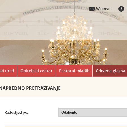
Webmail
ki ured
Obiteljski centar
Pastoral mladih
Crkvena glazba
NAPREDNO PRETRAŽIVANJE
Redoslijed po: