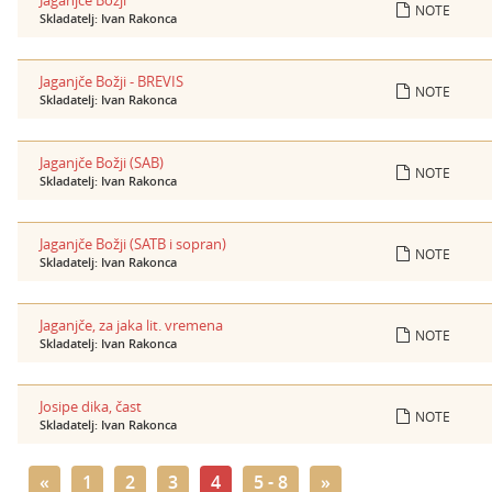
Jaganjče Božji
NOTE
Skladatelj: Ivan Rakonca
Jaganjče Božji - BREVIS
NOTE
Skladatelj: Ivan Rakonca
Jaganjče Božji (SAB)
NOTE
Skladatelj: Ivan Rakonca
Jaganjče Božji (SATB i sopran)
NOTE
Skladatelj: Ivan Rakonca
Jaganjče, za jaka lit. vremena
NOTE
Skladatelj: Ivan Rakonca
Josipe dika, čast
NOTE
Skladatelj: Ivan Rakonca
«
1
2
3
4
5 - 8
»