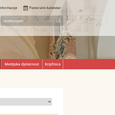
Informacije
Pastoralni kalendar
Medijska djelatnost
Knjižnica