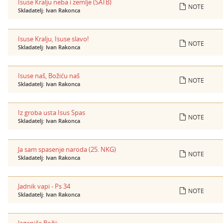
Isuse Kralju neba i zemlje (SATB)
NOTE
Skladatelj: Ivan Rakonca
Isuse Kralju, Isuse slavo!
NOTE
Skladatelj: Ivan Rakonca
Isuse naš, Božiću naš
NOTE
Skladatelj: Ivan Rakonca
Iz groba usta Isus Spas
NOTE
Skladatelj: Ivan Rakonca
Ja sam spasenje naroda (25. NKG)
NOTE
Skladatelj: Ivan Rakonca
Jadnik vapi - Ps 34
NOTE
Skladatelj: Ivan Rakonca