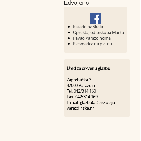
Izdvojeno
Katarinina škola
Oproštaj od biskupa Marka
Pavao Varaždincima
Pjesmarica na platnu
Ured za crkvenu glazbu
Zagrebačka 3
42000 Varaždin
Tel: 042/314 160
Fax: 042/314 169
E-mail: glazba(at)biskupija-
varazdinska.hr