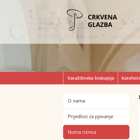
Varaždinska biskupija
Katehets
O nama
Prijedlozi za pjevanje
Notna riznica