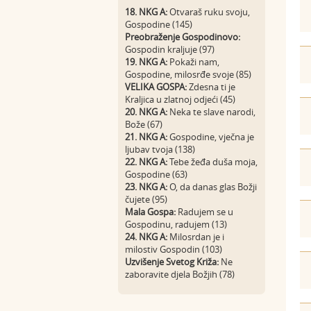
18. NKG A:
Otvaraš ruku svoju,
Gospodine (145)
Preobraženje Gospodinovo:
Gospodin kraljuje (97)
19. NKG A:
Pokaži nam,
Gospodine, milosrđe svoje (85)
VELIKA GOSPA:
Zdesna ti je
Kraljica u zlatnoj odjeći (45)
20. NKG A:
Neka te slave narodi,
Bože (67)
21. NKG A:
Gospodine, vječna je
ljubav tvoja (138)
22. NKG A:
Tebe žeđa duša moja,
Gospodine (63)
23. NKG A:
O, da danas glas Božji
čujete (95)
Mala Gospa:
Radujem se u
Gospodinu, radujem (13)
24. NKG A:
Milosrdan je i
milostiv Gospodin (103)
Uzvišenje Svetog Križa:
Ne
zaboravite djela Božjih (78)