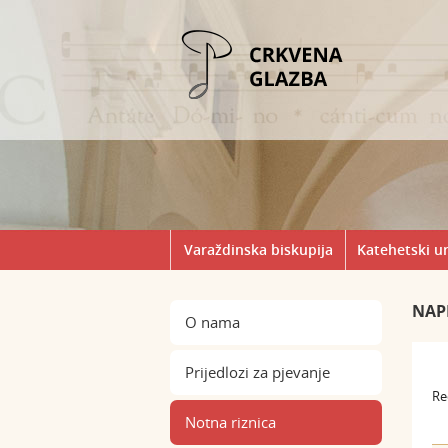
Varaždinska biskupija
Katehetski u
NAP
O nama
Prijedlozi za pjevanje
Re
Notna riznica