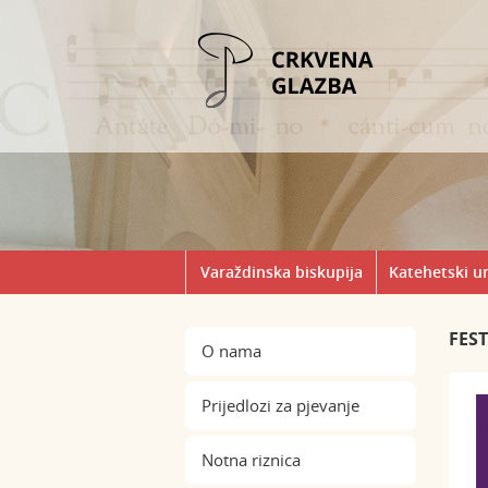
Varaždinska biskupija
Katehetski u
FEST
O nama
Prijedlozi za pjevanje
Notna riznica