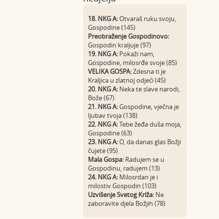
18. NKG A:
Otvaraš ruku svoju,
Gospodine (145)
Preobraženje Gospodinovo:
Gospodin kraljuje (97)
19. NKG A:
Pokaži nam,
Gospodine, milosrđe svoje (85)
VELIKA GOSPA:
Zdesna ti je
Kraljica u zlatnoj odjeći (45)
20. NKG A:
Neka te slave narodi,
Bože (67)
21. NKG A:
Gospodine, vječna je
ljubav tvoja (138)
22. NKG A:
Tebe žeđa duša moja,
Gospodine (63)
23. NKG A:
O, da danas glas Božji
čujete (95)
Mala Gospa:
Radujem se u
Gospodinu, radujem (13)
24. NKG A:
Milosrdan je i
milostiv Gospodin (103)
Uzvišenje Svetog Križa:
Ne
zaboravite djela Božjih (78)