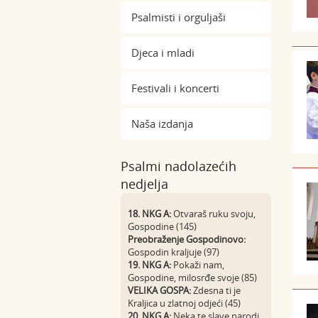
Psalmisti i orguljaši
Djeca i mladi
Festivali i koncerti
Naša izdanja
Psalmi nadolazećih
nedjelja
18. NKG A:
Otvaraš ruku svoju,
Gospodine (145)
Preobraženje Gospodinovo:
Gospodin kraljuje (97)
19. NKG A:
Pokaži nam,
Gospodine, milosrđe svoje (85)
VELIKA GOSPA:
Zdesna ti je
Kraljica u zlatnoj odjeći (45)
20. NKG A:
Neka te slave narodi,