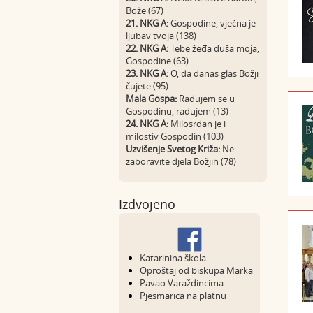
Bože (67)
21. NKG A:
Gospodine, vječna je
ljubav tvoja (138)
22. NKG A:
Tebe žeđa duša moja,
Gospodine (63)
23. NKG A:
O, da danas glas Božji
čujete (95)
Mala Gospa:
Radujem se u
Gospodinu, radujem (13)
24. NKG A:
Milosrdan je i
milostiv Gospodin (103)
Uzvišenje Svetog Križa:
Ne
zaboravite djela Božjih (78)
Izdvojeno
Katarinina škola
Oproštaj od biskupa Marka
Pavao Varaždincima
Pjesmarica na platnu