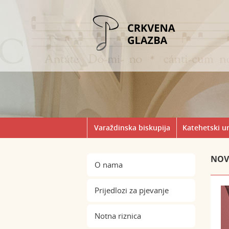
Varaždinska biskupija
Katehetski u
NOV
O nama
Prijedlozi za pjevanje
Notna riznica